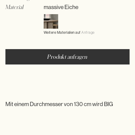
Material
massive Eiche
Weitere Materialien auf
Anfrage
Produkt anfragen
Presse
Datenschutz
Impressum
DE
EN
Mit einem Durchmesser von 130 cm wird BIG
CROSS zum lebendigen Ort für Begegnungen mit
Freunden und Familie, indem er großzügig Platz für
Anfrage
bis zu 6 Personen bietet. Als leidenschaftliche
Anhänger von runden Tischen schätzen wir die