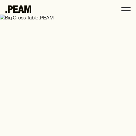
Big Cross Table .P
.PEAM
Andrea Harbeck
Philosophie
Interior
Küchen
Alle
Möbel
Accessoires