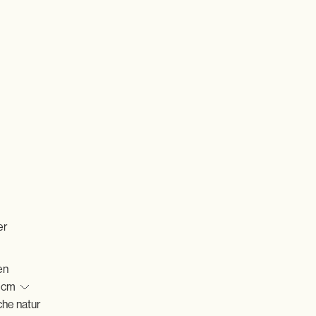
er
en
che natur