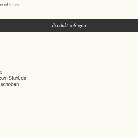
en auf
Anfrage
Produkt anfragen
ne
zum Stuhl, da
geschoben
Ergänzt durc
ein patzspar